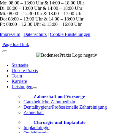
Mo: 08:00 – 13:00 Uhr & 14:00 – 18:00 Uhr
Di: 08:00 – 13:00 Uhr & 14:00 – 18:00 Uhr
Mi: 08:00 – 12:30 Uhr & 13:00 – 17:00 Uhr
Do: 08:00 – 13:00 Uhr & 14:00 – 18:00 Uhr
Fr: 08:00 – 12:30 Uhr & 13:00 – 16:00 Uhr
Impressum
|
Datenschutz
|
Cookie Einstellungen
Page load link
Startseite
Unsere Praxis
Team
Karriere
Leistungen
Zahnerhalt und Vorsorge
Ganzheitliche Zahnmedizin
Dentalhygiene/Professionelle Zahnreinigung
Zahnerhalt
Chirurgie und Implantate
Implantologie
Oralchirurgie