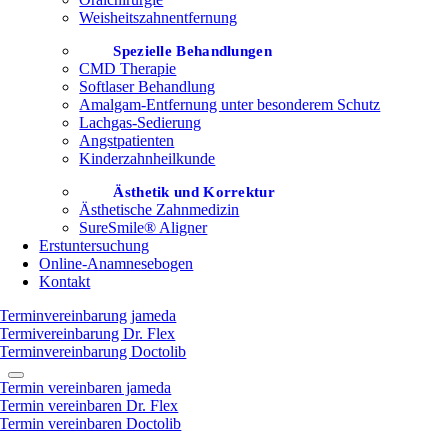
Weisheitszahnentfernung
Spezielle Behandlungen
CMD Therapie
Softlaser Behandlung
Amalgam-Entfernung unter besonderem Schutz
Lachgas-Sedierung
Angstpatienten
Kinderzahnheilkunde
Ästhetik und Korrektur
Ästhetische Zahnmedizin
SureSmile® Aligner
Erstuntersuchung
Online-Anamnesebogen
Kontakt
Terminvereinbarung jameda
Termivereinbarung Dr. Flex
Terminvereinbarung Doctolib
Termin vereinbaren jameda
Termin vereinbaren Dr. Flex
Termin vereinbaren Doctolib