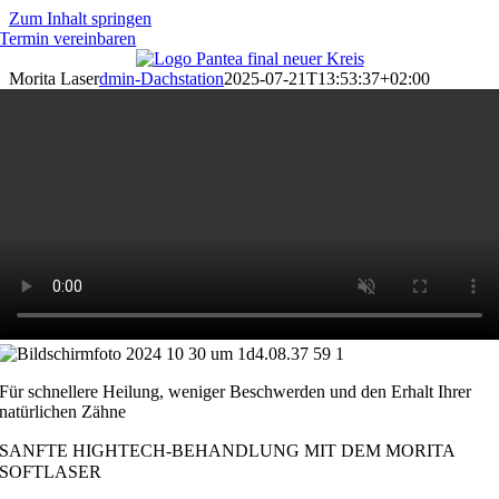
Zum Inhalt springen
Termin vereinbaren
Morita Laser
dmin-Dachstation
2025-07-21T13:53:37+02:00
Für schnellere Heilung, weniger Beschwerden und den Erhalt Ihrer
natürlichen Zähne
SANFTE HIGHTECH-BEHANDLUNG MIT DEM MORITA
SOFTLASER