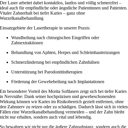
Der Laser arbeitet dabei kontaktlos, lautlos und völlig schmerzfrei –
ideal auch für empfindliche oder ängstliche Patientinnen und Patienten.
Vitaler Zahnerhalt bei tiefer Karies – ganz ohne
Wurzelkanalbehandlung
Einsatzgebiete der Lasertherapie in unserer Praxis:
Wundheilung nach chirurgischen Eingriffen oder
Zahnextraktionen
Behandlung von Aphten, Herpes und Schleimhautreizungen
Schmerzlinderung bei empfindlichen Zahnhälsen
Unterstützung bei Parodontitistherapien
Förderung der Gewebeheilung nach Implantationen
Ein besonderer Vorteil des Morita Softlasers zeigt sich bei tiefer Karies
in Nervnähe: Dank seiner hochpräzisen und gewebeschonenden
Wirkung können wir Karies im Risikobereich gezielt entfernen, ohne
den Zahnnerv zu reizen oder zu schädigen. Dadurch lässt sich in vielen
Fällen eine Wurzelkanalbehandlung vermeiden – und der Zahn bleibt
nicht nur erhalten, sondern auch vital und lebendig.
So bewahren wir nicht nur die äußere Zahnsubstanz, sondern auch die