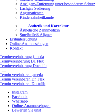
Amalgam-Entfernung unter besonderem Schutz
Lachgas-Sedierung
Angstpatienten
Kinderzahnheilkunde
Ästhetik und Korrektur
Ästhetische Zahnmedizin
SureSmile® Aligner
Erstuntersuchung
Online-Anamnesebogen
Kontakt
Terminvereinbarung jameda
Termivereinbarung Dr. Flex
Terminvereinbarung Doctolib
Termin vereinbaren jameda
Termin vereinbaren Dr. Flex
Termin vereinbaren Doctolib
Instagram
Facebook
Whatsapp
Online-Anamnesebogen
Bewerten Sie uns!